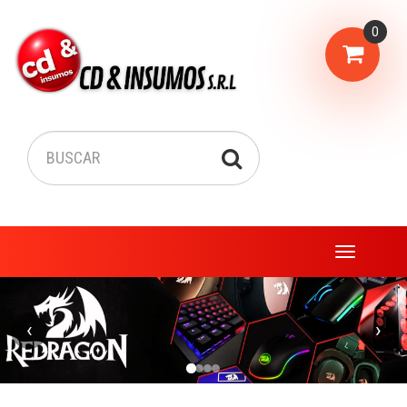
0
Menu
‹
›