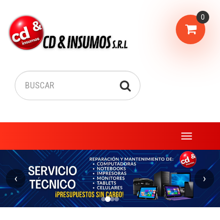
0
Menu
‹
›