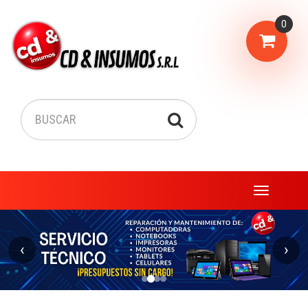
0
Menu
‹
›